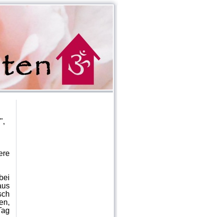
",
ere
bei
aus
sch
en,
Tag