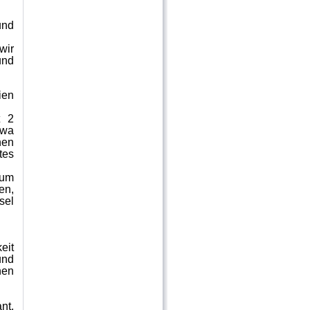
und
wir
und
ien
t 2
twa
nen
tes
zum
en,
sel
eit
und
nen
nt.