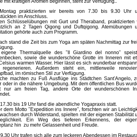
e mit kräftigen Aromen beginnen, steht zur Verfügung..
Montag praktizierten wir bereits von 7.30 bis 9.30 Uhr 
stückten im Anschluss.
n Schlüsselübungen mit Gurt und Theraband, praktizierten 
ätzlich an 2 Tagen Qigong und Duftqigong. Atemübungen 
tation gehörte auch zum Programm.
ch stand die Zeit bis zum Yoga am späten Nachmittag zur fre
ügung.
 eigene Thermalquelle des "Il Giardino del nonno" speis
enbecken, sowie die wunderschöne Grotte im Inneren mit e
Celsius warmen Wasser. Hier lässt es sich wunderbar entspan
 regenerieren. Außerdem steht ein, mittlerweile renovier
fbad, im römischen Stil zur Verfügung.
che machten zu Fuß Ausflüge ins Städtchen Sant'Angelo, 
 oder in die nähere Umgebung. Mit dem öffentlichen Bus wurd
ht nur am freien Tag, andere Orte der wunderschönen In
ndet.
17.30 bis 19 Uhr fand die abendliche Yogapraxis statt.
r dem Motto "Expedition ins Innere", forschten wir an Leichtigk
wachsen durch Widerstand, spielten mit der eigenen Stabilität 
eglichkeit. Ein Weg des tieferen Erkennens, der eige
ptanz hin zu mehr Gelassenheit und Freude.
9.30 Uhr trafen sich alle zum leckeren Abendessen im Restaura