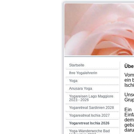
Startseite
Über
Ihre Yogalehrerin
Vo
ein 
Yoga
Ischi
Anusara Yoga
Uns
Yogareisen Lago Maggiore
Grup
2023 - 2026
Yogaretreat Sardinien 2028
Ein 
Einf
Yogareatreat Ischia 2027
dem
Yogaretreat Ischia 2026
geb
daru
Yoga-Wanderwoche Bad