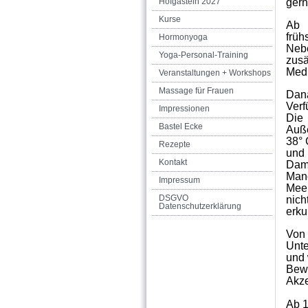
Hofgastein 2027
gern
Kurse
Ab 
früh
Hormonyoga
Nebe
Yoga-Personal-Training
zus
Medi
Veranstaltungen + Workshops
Massage für Frauen
Dana
Verf
Impressionen
Die
Bastel Ecke
Auß
38° 
Rezepte
und
Kontakt
Damp
Man
Impressum
Meer
DSGVO
nic
Datenschutzerklärung
erku
Von 
Unte
und 
Bew
Akze
Ab 1