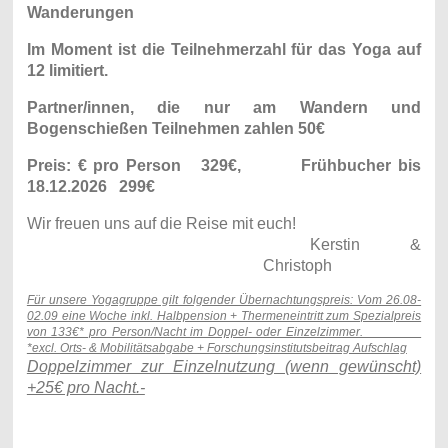
Wanderungen
Im Moment ist die Teilnehmerzahl für das Yoga auf
12 limitiert.
Partner/innen, die nur am Wandern und
Bogenschießen Teilnehmen zahlen 50€
Preis: € pro Person 329€, Frühbucher bis
18.12.2026 299€
Wir freuen uns auf die Reise mit euch!
Kerstin &
Christoph
Für unsere Yogagruppe gilt folgender Übernachtungspreis: Vom 26.08-
02.09 eine Woche inkl. Halbpension + Thermeneintritt zum Spezialpreis
von 133€* pro Person/Nacht im Doppel- oder Einzelzimmer.
*excl. Orts- & Mobilitätsabgabe + Forschungsinstitutsbeitrag Aufschlag
Doppelzimmer zur Einzelnutzung (wenn gewünscht)
+25€ pro Nacht.-